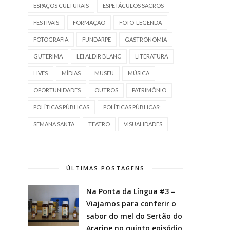
ESPAÇOS CULTURAIS
ESPETÁCULOS SACROS
FESTIVAIS
FORMAÇÃO
FOTO-LEGENDA
FOTOGRAFIA
FUNDARPE
GASTRONOMIA
GUTERIMA
LEI ALDIR BLANC
LITERATURA
LIVES
MÍDIAS
MUSEU
MÚSICA
OPORTUNIDADES
OUTROS
PATRIMÔNIO
POLÍTICAS PÚBLICAS
POLÍTICAS PÚBLICAS;
SEMANA SANTA
TEATRO
VISUALIDADES
ÚLTIMAS POSTAGENS
Na Ponta da Língua #3 –
Viajamos para conferir o
sabor do mel do Sertão do
Araripe no quinto episódio