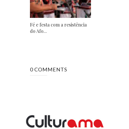
Fé e festa com a resistência
do Afo...
0 COMMENTS