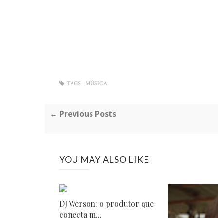
TAGS :
MÚSICA
← Previous Posts
YOU MAY ALSO LIKE
DJ Werson: o produtor que
conecta m...