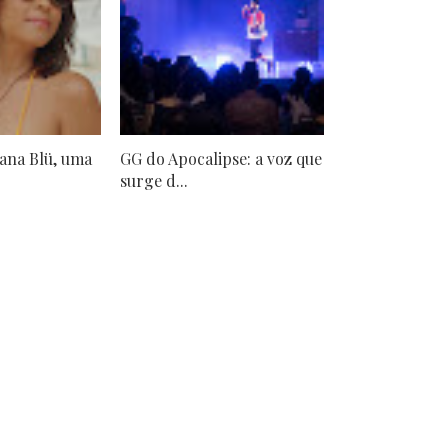
uana Blü, uma
GG do Apocalipse: a voz que
surge d...