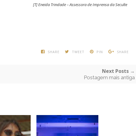
[T] Eneida Trindade – Assessora de Imprensa da Seculte
SHARE
TWEET
PIN
SHARE
Next Posts →
Postagem mais antiga