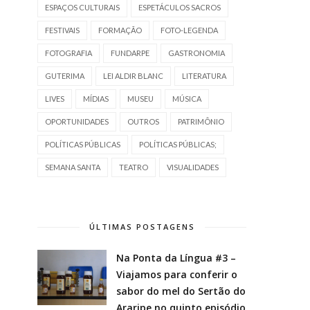
ESPAÇOS CULTURAIS
ESPETÁCULOS SACROS
FESTIVAIS
FORMAÇÃO
FOTO-LEGENDA
FOTOGRAFIA
FUNDARPE
GASTRONOMIA
GUTERIMA
LEI ALDIR BLANC
LITERATURA
LIVES
MÍDIAS
MUSEU
MÚSICA
OPORTUNIDADES
OUTROS
PATRIMÔNIO
POLÍTICAS PÚBLICAS
POLÍTICAS PÚBLICAS;
SEMANA SANTA
TEATRO
VISUALIDADES
ÚLTIMAS POSTAGENS
Na Ponta da Língua #3 –
Viajamos para conferir o
sabor do mel do Sertão do
Araripe no quinto episódio