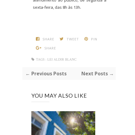
atendimento ao público, de segunda a
sexta-feira, das 8h às 13h.
SHARE
TWEET
PIN
SHARE
TAGS :
LEI ALDIR BLANC
← Previous Posts
Next Posts →
YOU MAY ALSO LIKE