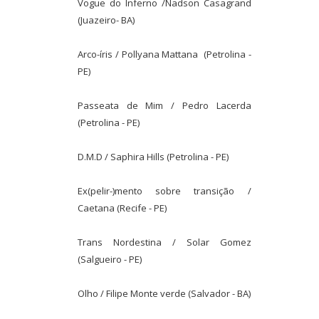
Vogue do Inferno /Nadson Casagrand
(Juazeiro- BA)
Arco-íris / Pollyana Mattana (Petrolina -
PE)
Passeata de Mim / Pedro Lacerda
(Petrolina - PE)
D.M.D / Saphira Hills (Petrolina - PE)
Ex(pelir-)mento sobre transição /
Caetana (Recife - PE)
Trans Nordestina / Solar Gomez
(Salgueiro - PE)
Olho / Filipe Monte verde (Salvador - BA)