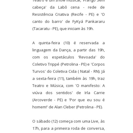
Teatro e um show musical, 'Frango Sem
cabeça' da Labô cena - rede de
Resistência Criativa (Recife - PE) e 'O
canto do barro' de FyKyá Pankararu
(Tacaratu - PE), que iniciam às 19h.
A quinta-feira (10) é reservada a
linguagem da Dança, a partir das 19h,
com os espetáculos 'Revoada' do
Coletivo Trippé (Petrolina - PE) e 'Corpos
Turvos' do Coletiva Cida ( Natal - RN). Já
a sexta-feira (11), também às 19h, traz
Teatro e Música, com 'O manifesto: A
viúva dos sentidos' de Irla Carrie
(Arcoverde - PE) e 'Por que eu sou é
homem!' de Alan Cleber (Petrolina - PE).
O sábado (12) começa com uma Live, às
17h, para a primeira roda de conversa,