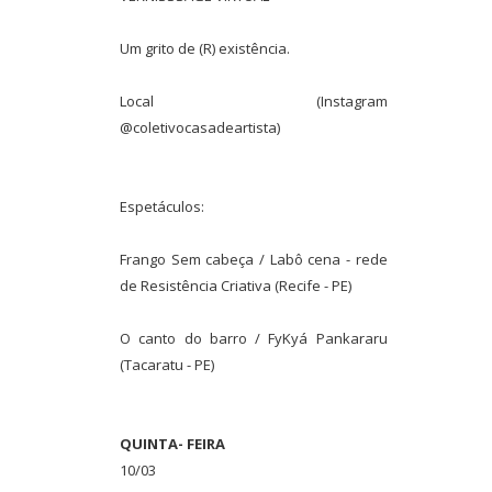
Um grito de (R) existência.
Local (Instagram
@coletivocasadeartista)
Espetáculos:
Frango Sem cabeça / Labô cena - rede
de Resistência Criativa (Recife - PE)
O canto do barro / FyKyá Pankararu
(Tacaratu - PE)
QUINTA- FEIRA
10/03