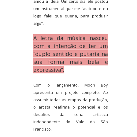
amou a ideia. Um certo dia ele postou
um instrumental que me fascinou e eu
logo falei que queria, para produzir
algo”.
A letra da música nasceu
com a intenção de ter um
“duplo sentido e putaria na
sua forma mais bela e
expressiva”.
Com o lançamento, Moon Boy
apresenta um projeto completo. Ao
assumir todas as etapas da produção,
o artista reafirma o potencial e os
desafios da cena artística
independente do Vale do São
Francisco.