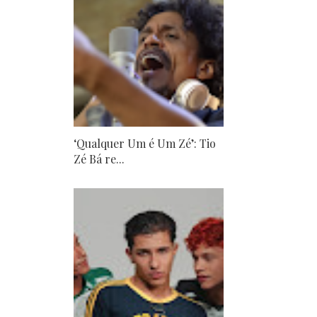
‘Qualquer Um é Um Zé’: Tio
Zé Bá re...