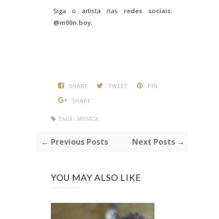
Siga o artista nas
redes sociais:
@m00n.boy
.
SHARE
TWEET
PIN
SHARE
TAGS :
MÚSICA
← Previous Posts
Next Posts →
YOU MAY ALSO LIKE