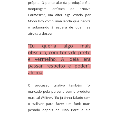
própria. O ponto alto da produção é a
maquiagem artística da “Noiva
Carmesim”, um alter ego criado por
Moon Boy como uma lenda que habita
o submundo à espera de quem se
atreva a descer.
“Eu queria algo mais
obscuro, com tons de preto
e vermelho. A ideia era
passar respeito e poder”,
afirma.
O processo criativo também foi
marcado pela parceria com o produtor
musical Williver. “Eu já tinha falado com
o Williver para fazer um funk mais
pesado depois de ‘Não Para’ e ele