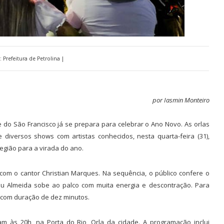
: Prefeitura de Petrolina |
por Iasmin Monteiro
 do São Francisco já se prepara para celebrar o Ano Novo. As orlas
e diversos shows com artistas conhecidos, nesta quarta-feira (31),
gião para a virada do ano.
 com o cantor Christian Marques. Na sequência, o público confere o
u Almeida sobe ao palco com muita energia e descontração. Para
 com duração de dez minutos.
m às 20h, na Porta do Rio, Orla da cidade. A programação inclui