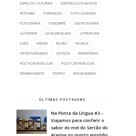
ESPAÇOS CULTURAIS
ESPETÁCULOS SACROS
FESTIVAIS
FORMAÇÃO
FOTO-LEGENDA
FOTOGRAFIA
FUNDARPE
GASTRONOMIA
GUTERIMA
LEI ALDIR BLANC
LITERATURA
LIVES
MÍDIAS
MUSEU
MÚSICA
OPORTUNIDADES
OUTROS
PATRIMÔNIO
POLÍTICAS PÚBLICAS
POLÍTICAS PÚBLICAS;
SEMANA SANTA
TEATRO
VISUALIDADES
ÚLTIMAS POSTAGENS
Na Ponta da Língua #3 –
Viajamos para conferir o
sabor do mel do Sertão do
Araripe no quinto episódio