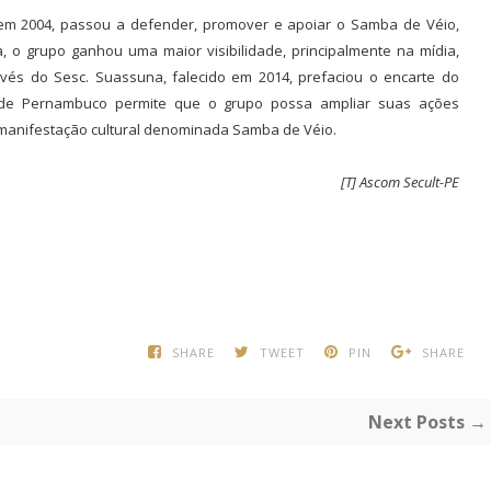
 em 2004, passou a defender, promover e apoiar o Samba de Véio,
o grupo ganhou uma maior visibilidade, principalmente na mídia,
vés do Sesc. Suassuna, falecido em 2014, prefaciou o encarte do
o de Pernambuco permite que o grupo possa ampliar suas ações
 manifestação cultural denominada Samba de Véio.
[T] Ascom Secult-PE
SHARE
TWEET
PIN
SHARE
Next Posts →