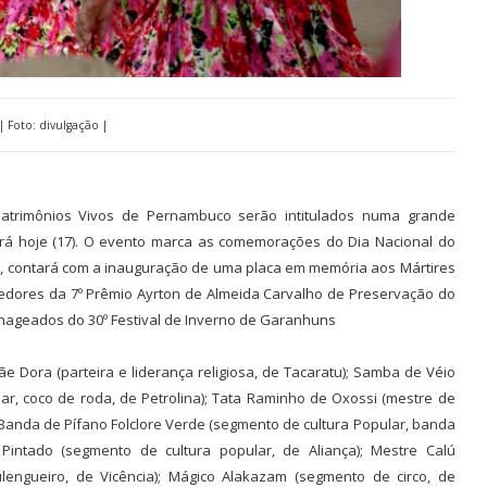
| Foto: divulgação |
s Patrimônios Vivos de Pernambuco serão intitulados numa grande
erá hoje (17). O evento marca as comemorações do Dia Nacional do
ão, contará com a inauguração de uma placa em memória aos Mártires
edores da 7º Prêmio Ayrton de Almeida Carvalho de Preservação do
nageados do 30º Festival de Inverno de Garanhuns
 Dora (parteira e liderança religiosa, de Tacaratu); Samba de Véio
r, coco de roda, de Petrolina); Tata Raminho de Oxossi (mestre de
); Banda de Pífano Folclore Verde (segmento de cultura Popular, banda
Pintado (segmento de cultura popular, de Aliança); Mestre Calú
lengueiro, de Vicência); Mágico Alakazam (segmento de circo, de