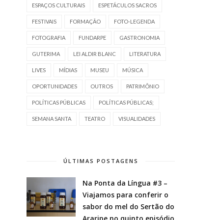
ESPAÇOS CULTURAIS
ESPETÁCULOS SACROS
FESTIVAIS
FORMAÇÃO
FOTO-LEGENDA
FOTOGRAFIA
FUNDARPE
GASTRONOMIA
GUTERIMA
LEI ALDIR BLANC
LITERATURA
LIVES
MÍDIAS
MUSEU
MÚSICA
OPORTUNIDADES
OUTROS
PATRIMÔNIO
POLÍTICAS PÚBLICAS
POLÍTICAS PÚBLICAS;
SEMANA SANTA
TEATRO
VISUALIDADES
ÚLTIMAS POSTAGENS
Na Ponta da Língua #3 –
Viajamos para conferir o
sabor do mel do Sertão do
Araripe no quinto episódio