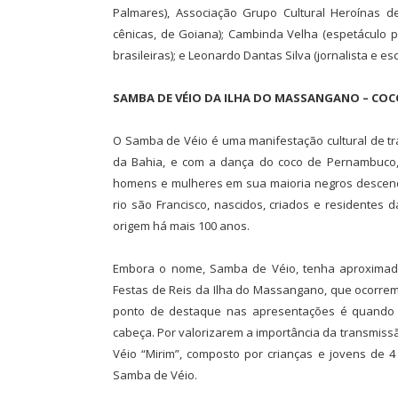
Palmares), Associação Grupo Cultural Heroínas de
cênicas, de Goiana); Cambinda Velha (espetáculo pe
brasileiras); e Leonardo Dantas Silva (jornalista e esc
SAMBA DE VÉIO DA ILHA DO MASSANGANO – COCO
O Samba de Véio é uma manifestação cultural de t
da Bahia, e com a dança do coco de Pernambuco, 
homens e mulheres em sua maioria negros descend
rio são Francisco, nascidos, criados e residentes 
origem há mais 100 anos.
Embora o nome, Samba de Véio, tenha aproximada
Festas de Reis da Ilha do Massangano, que ocorrem a
ponto de destaque nas apresentações é quando 
cabeça. Por valorizarem a importância da transmiss
Véio “Mirim”, composto por crianças e jovens de 4
Samba de Véio.