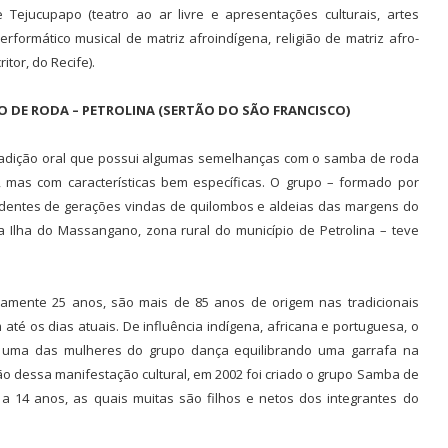
 Tejucupapo (teatro ao ar livre e apresentações culturais, artes
rformático musical de matriz afroindígena, religião de matriz afro-
ritor, do Recife).
 DE RODA – PETROLINA (SERTÃO DO SÃO FRANCISCO)
radição oral que possui algumas semelhanças com o samba de roda
mas com características bem específicas. O grupo – formado por
entes de gerações vindas de quilombos e aldeias das margens do
da Ilha do Massangano, zona rural do município de Petrolina – teve
mente 25 anos, são mais de 85 anos de origem nas tradicionais
té os dias atuais. De influência indígena, africana e portuguesa, o
uma das mulheres do grupo dança equilibrando uma garrafa na
ão dessa manifestação cultural, em 2002 foi criado o grupo Samba de
 a 14 anos, as quais muitas são filhos e netos dos integrantes do