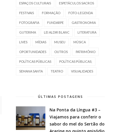
ESPAÇOS CULTURAIS
ESPETÁCULOS SACROS
FESTIVAIS
FORMAÇÃO
FOTO-LEGENDA
FOTOGRAFIA
FUNDARPE
GASTRONOMIA
GUTERIMA
LEI ALDIR BLANC
LITERATURA
LIVES
MÍDIAS
MUSEU
MÚSICA
OPORTUNIDADES
OUTROS
PATRIMÔNIO
POLÍTICAS PÚBLICAS
POLÍTICAS PÚBLICAS;
SEMANA SANTA
TEATRO
VISUALIDADES
ÚLTIMAS POSTAGENS
Na Ponta da Língua #3 –
Viajamos para conferir o
sabor do mel do Sertão do
Araripe no quinto episódio