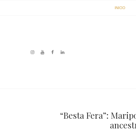
INICIO
“Besta Fera”: Maripo
ancest