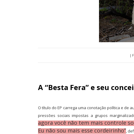
| 
A “Besta Fera” e seu conce
O título do EP carrega uma conotação política e de a
pressões sociais impostas a grupos marginaliza
agora você não tem mais controle so
Eu não sou mais esse cordeirinho”
, de