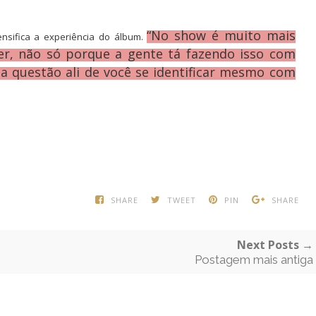
“No show é muito mais
nsifica a experiência do álbum.
ser, não só porque a gente tá fazendo isso com
 questão ali de você se identificar mesmo com
SHARE
TWEET
PIN
SHARE
Next Posts →
Postagem mais antiga