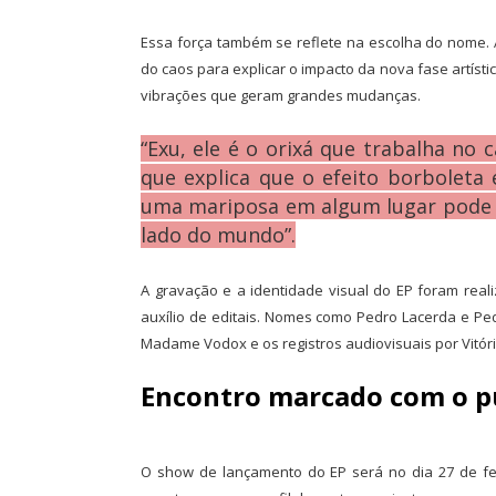
Essa força também se reflete na escolha do nome. 
do caos para explicar o impacto da nova fase artís
vibrações que geram grandes mudanças.
“Exu, ele é o orixá que trabalha no
que explica que o efeito borboleta
uma mariposa em algum lugar pode
lado do mundo”.
A gravação e a identidade visual do EP foram reali
auxílio de editais. Nomes como Pedro Lacerda e Ped
Madame Vodox e os registros audiovisuais por Vitór
Encontro marcado com o p
O show de lançamento do EP será no dia 27 de fev