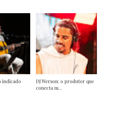
 indicado
DJ Werson: o produtor que
.
conecta m...