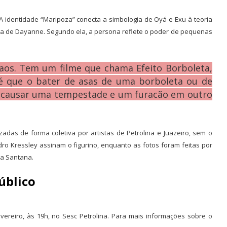
A identidade “Maripoza” conecta a simbologia de Oyá e Exu à teoria
tica de Dayanne. Segundo ela, a persona reflete o poder de pequenas
 caos. Tem um filme que chama Efeito Borboleta,
 é que o bater de asas de uma borboleta ou de
 causar uma tempestade e um furacão em outro
zadas de forma coletiva por artistas de Petrolina e Juazeiro, sem o
ro Kressley assinam o figurino, enquanto as fotos foram feitas por
ia Santana.
úblico
ereiro, às 19h, no Sesc Petrolina. Para mais informações sobre o