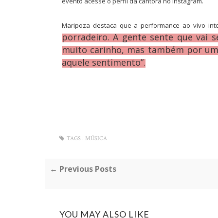
evento acesse o perfil da cantora no instagram.
Maripoza destaca que a performance ao vivo inte
porradeiro. A gente sente que vai 
muito carinho, mas também por uma
aquele sentimento”.
TAGS :
MÚSICA
← Previous Posts
YOU MAY ALSO LIKE