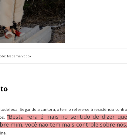
Foto: Madame Vodox |
ito
utodefesa. Segundo a cantora, o termo refere-se à resistência contra
“Besta Fera é mais no sentido de dizer que
dos.
bre mim, você não tem mais controle sobre nós.
fine.