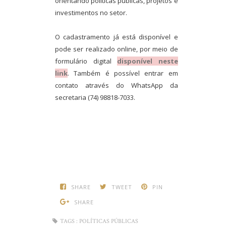
orientando políticas públicas, projetos e
investimentos no setor.
O cadastramento já está disponível e
pode ser realizado online, por meio de
formulário digital
disponível neste
link
. Também é possível entrar em
contato através do WhatsApp da
secretaria (74) 98818-7033.
SHARE
TWEET
PIN
SHARE
TAGS :
POLÍTICAS PÚBLICAS